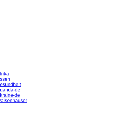
frika
ssen
esundheit
ganda-de
kraine-de
aisenhauser