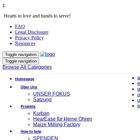
);
Hearts to love and hands to serve!
FAQ
Legal Disclosure
Privacy Policy
Resources
Toggle navigation
Toggle navigation
Browse All Categories
a
Homepage
e
Über Uns
g
UNSER FOKUS
u
Satzung
u
w
Projekte
Kurban
HearEase für kleine Ohren
Maize Milling Factory
How to help
SPENDEN